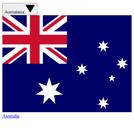
Australasia
Australia