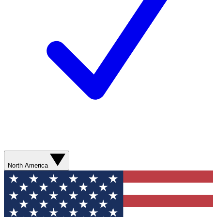
North America