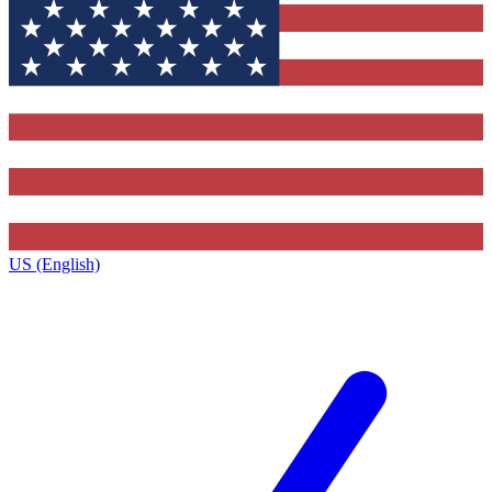
US (English)