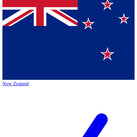
New Zealand