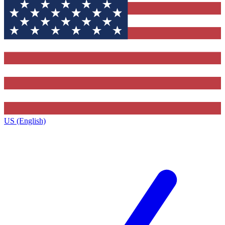
US (English)