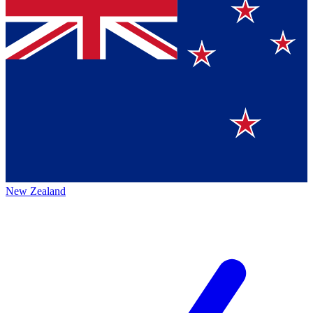
New Zealand