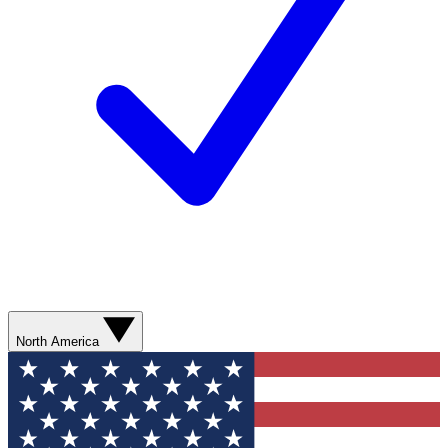
North America