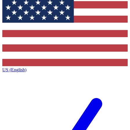
US (English)