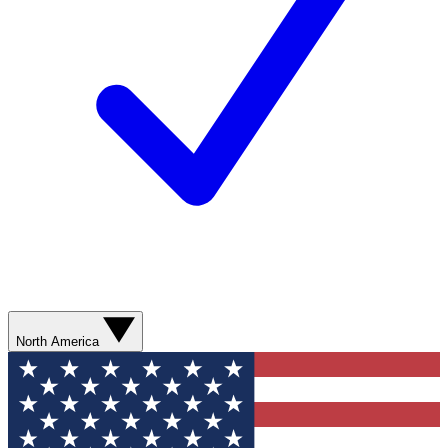
North America