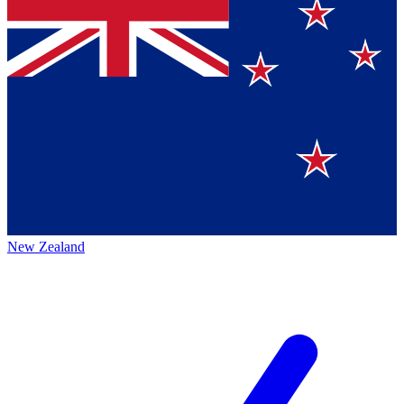
New Zealand