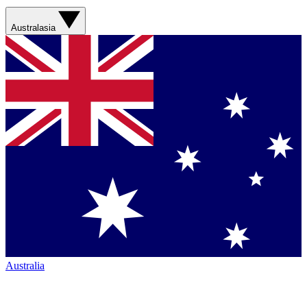
Australasia
Australia