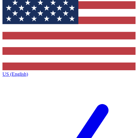
US (English)