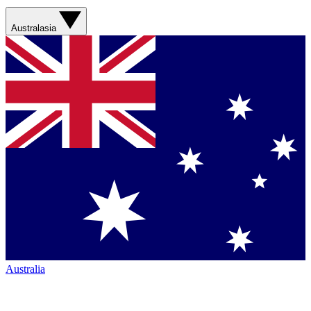
Australasia
Australia