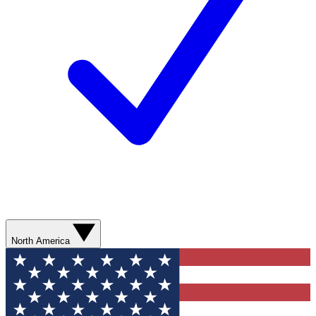
North America