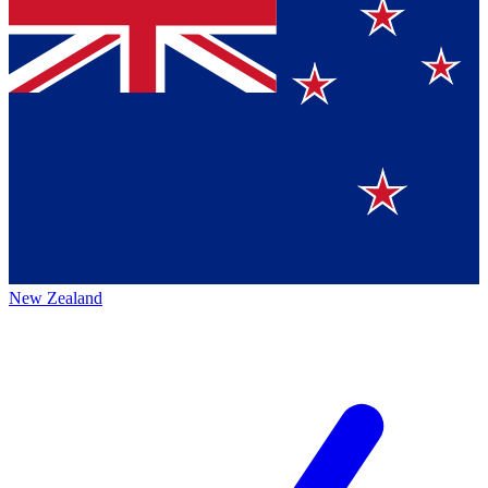
New Zealand