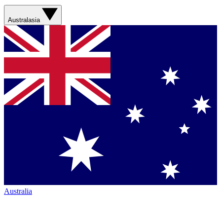
Australasia
Australia