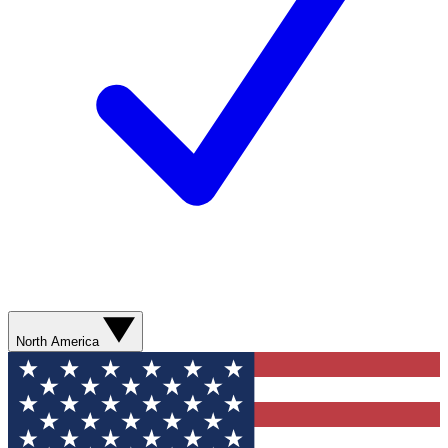
North America