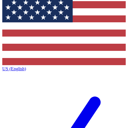
US (English)