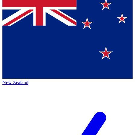
New Zealand