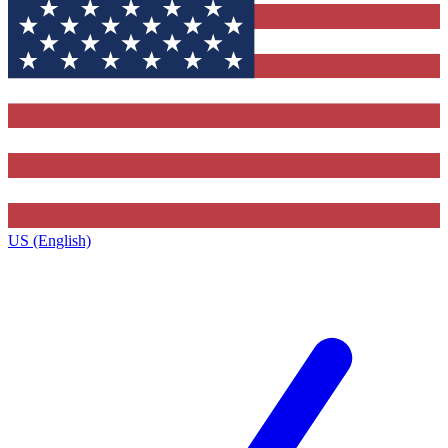
US (English)