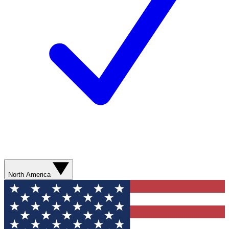
North America