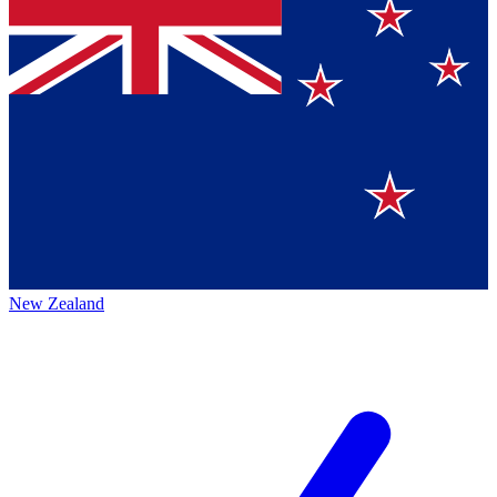
New Zealand