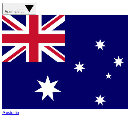
Australasia
Australia