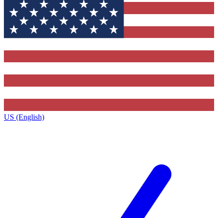
US (English)