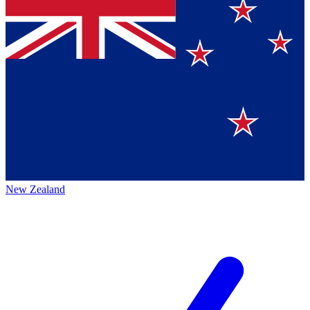
New Zealand