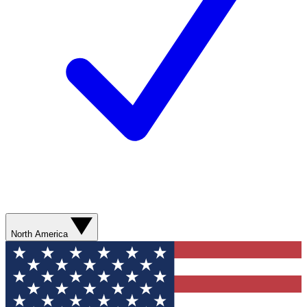
North America