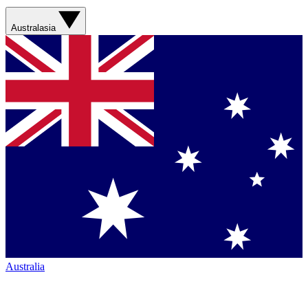
Australasia
Australia