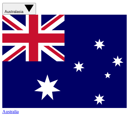
Australasia
Australia