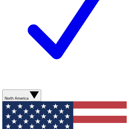
North America