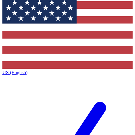
US (English)