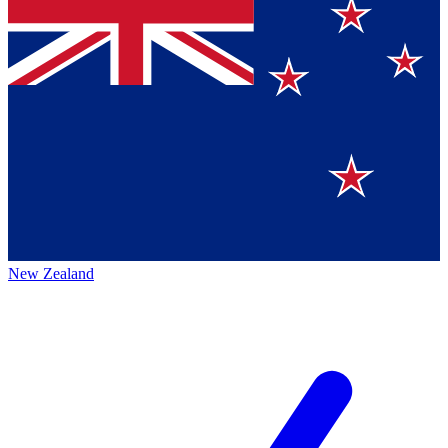
New Zealand