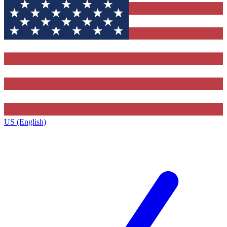
US (English)