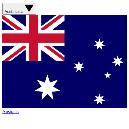
Australasia
Australia