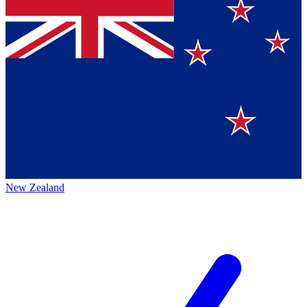
New Zealand