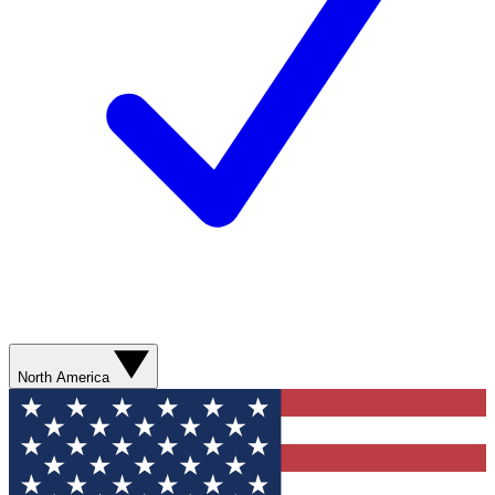
North America