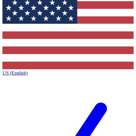
US (English)