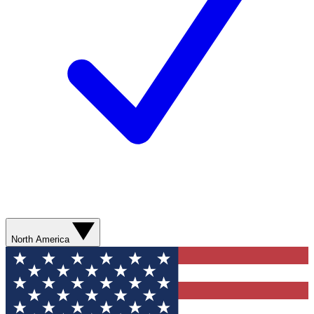
North America