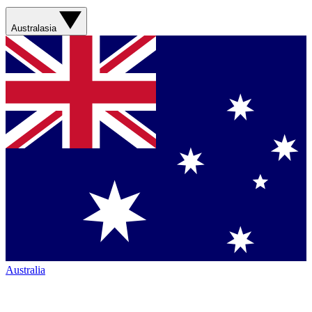
Australasia
Australia