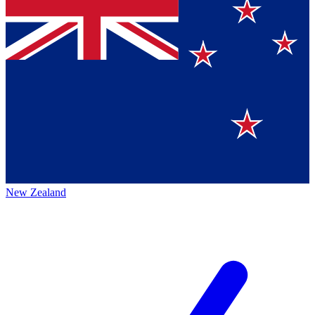
New Zealand