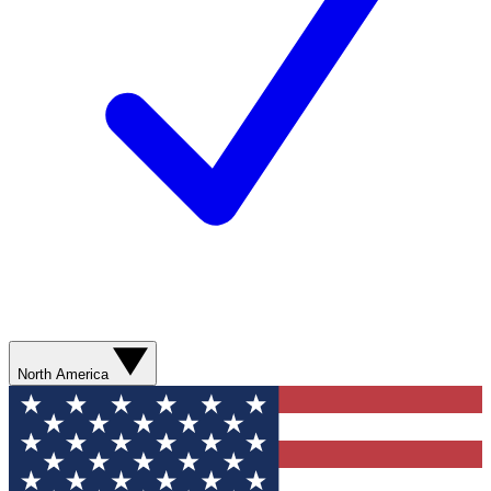
North America