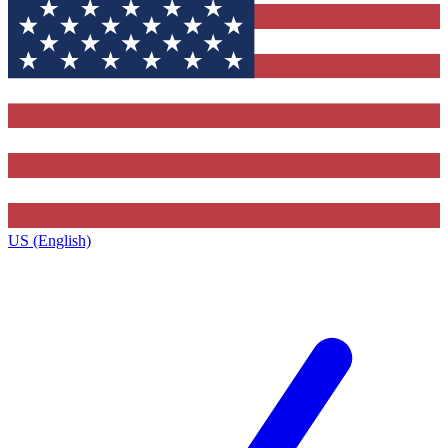
US (English)