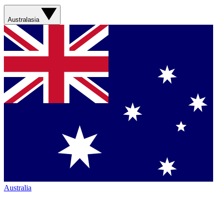
Australasia
Australia