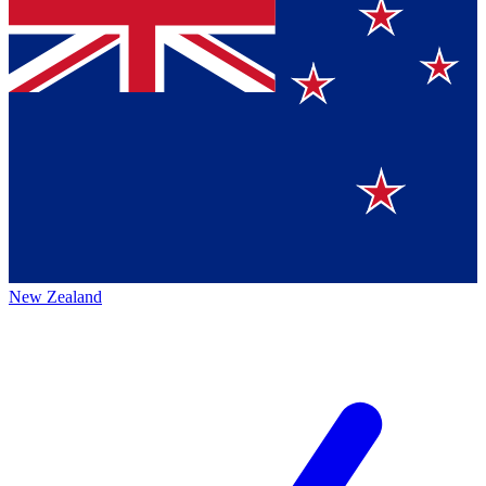
New Zealand