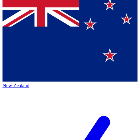
New Zealand