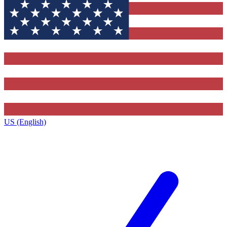
US (English)