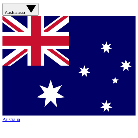
Australasia
Australia