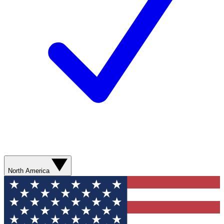
North America