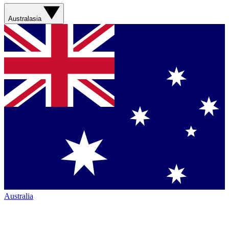
Australasia
Australia