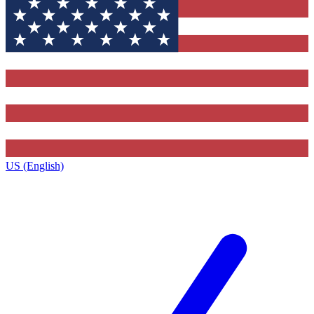
US (English)