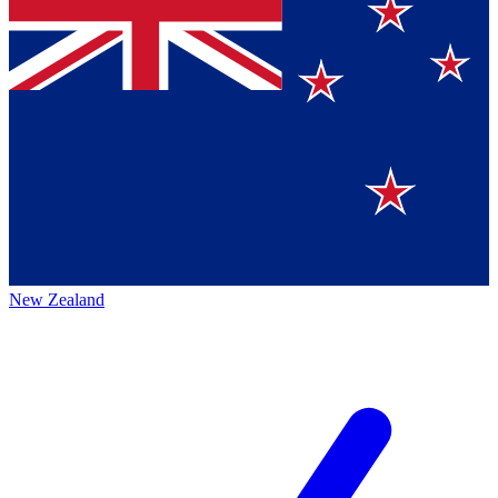
New Zealand