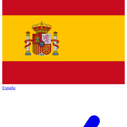
España