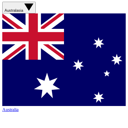
Australasia
Australia