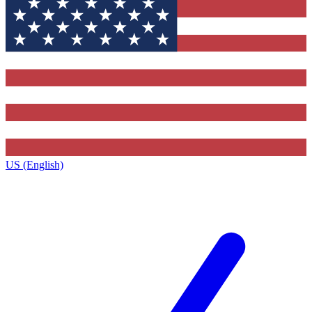
US (English)