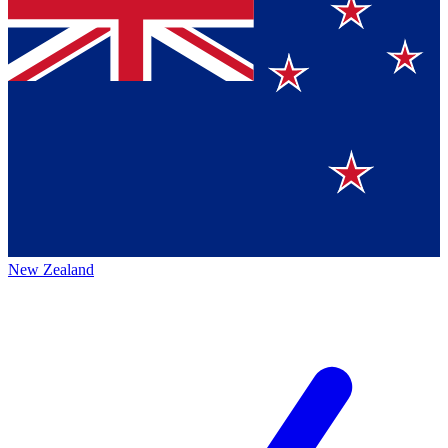
New Zealand