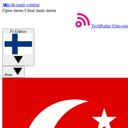
Skip to main content
Open menu
Close main menu
TechRadar
Osto-opp
FI Edition
Asia