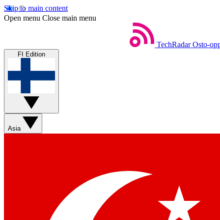
Skip to main content
Open menu
Close main menu
TechRadar
Osto-opp
FI Edition
Asia