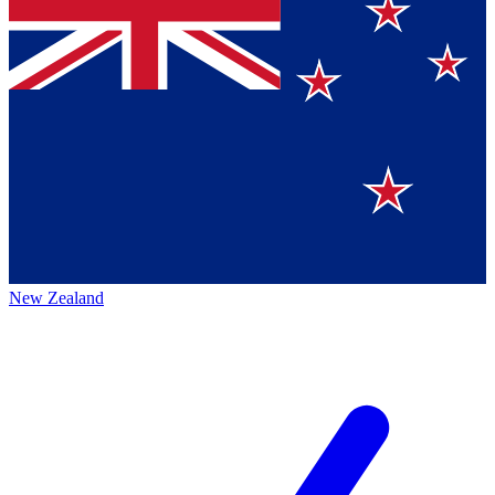
New Zealand