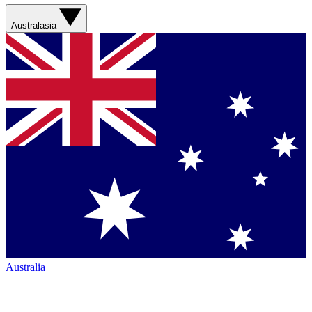
Australasia
Australia