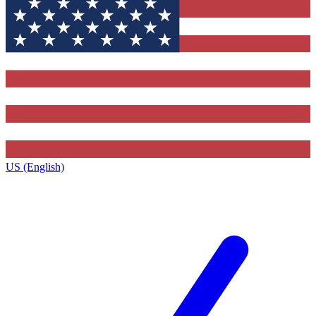
US (English)