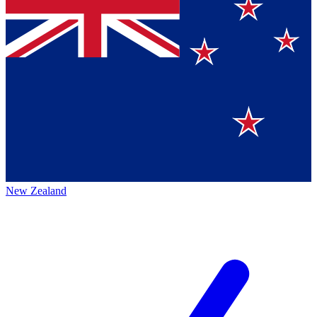
New Zealand