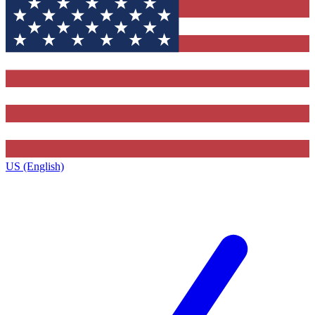
US (English)