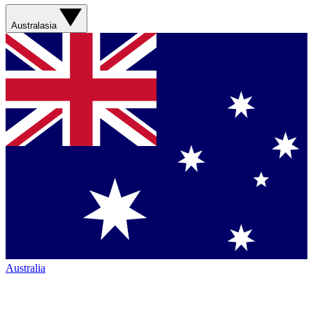
Australasia
Australia