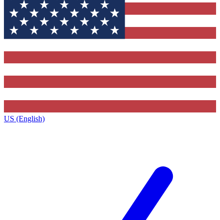
US (English)