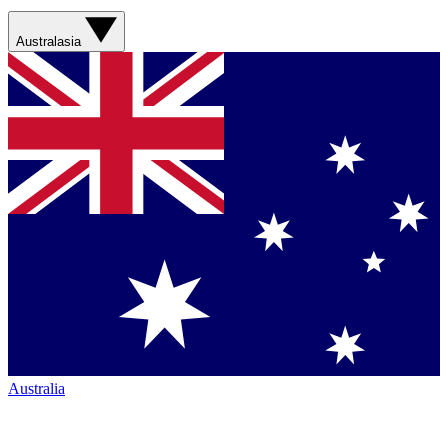
Australasia
Australia