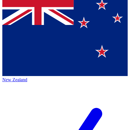
New Zealand