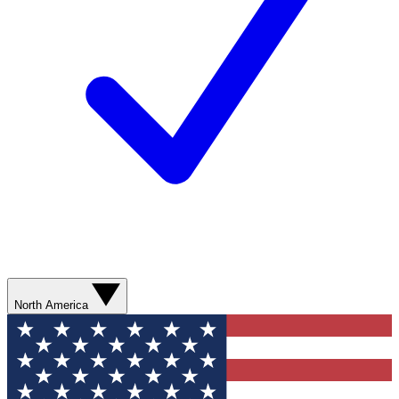
North America