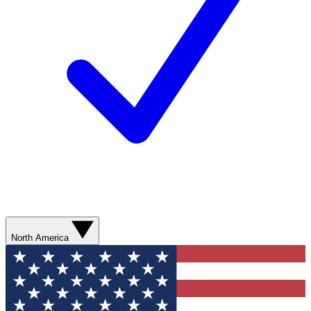
North America