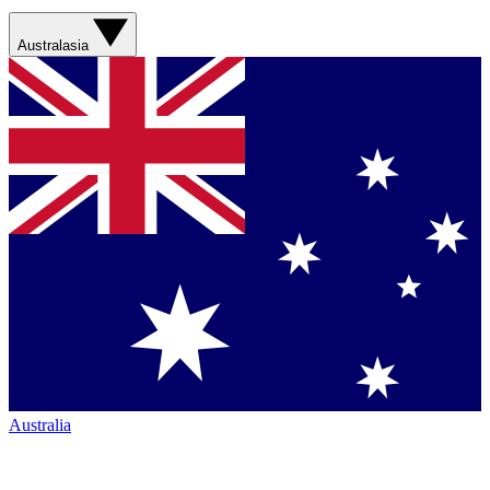
Australasia
Australia