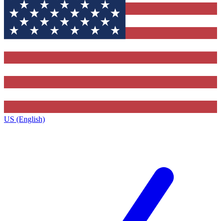
US (English)