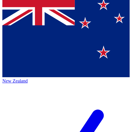
New Zealand