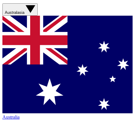
Australasia
Australia