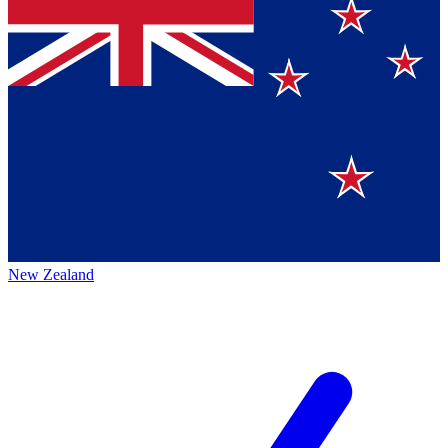
New Zealand