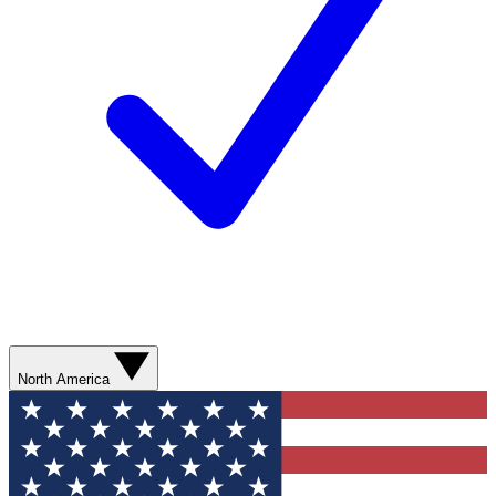
North America