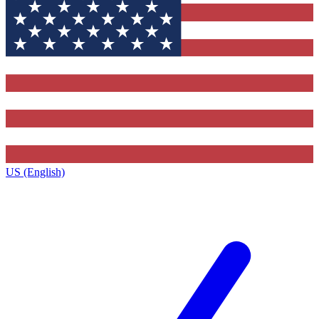
US (English)