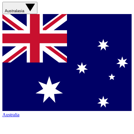
Australasia
Australia