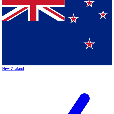
New Zealand