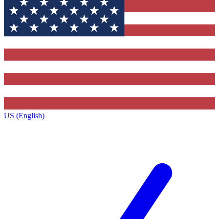
US (English)