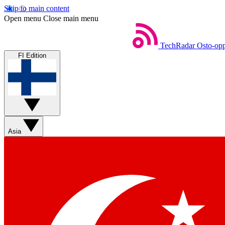
Skip to main content
Open menu
Close main menu
TechRadar
Osto-opp
FI Edition
Asia