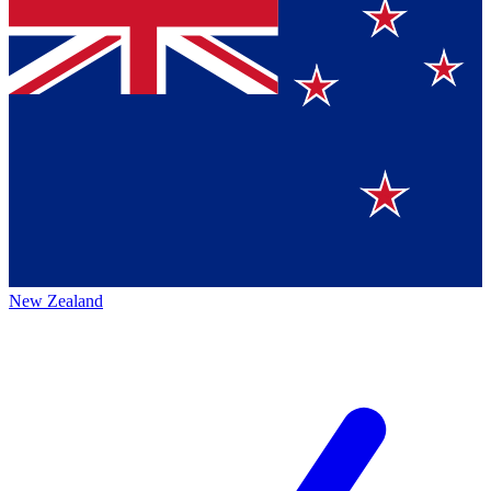
New Zealand