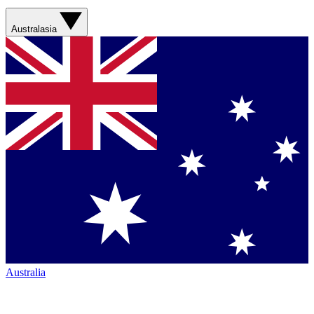
Australasia
Australia