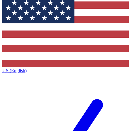
US (English)