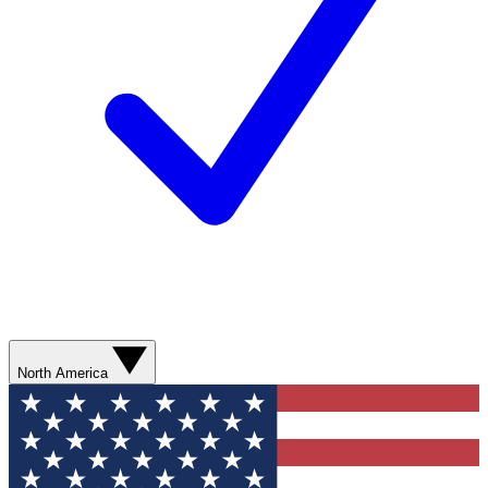
North America