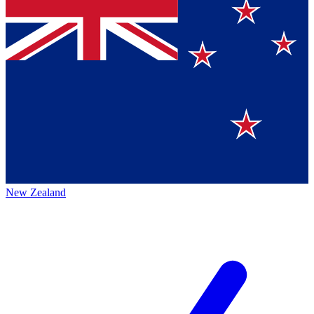
New Zealand