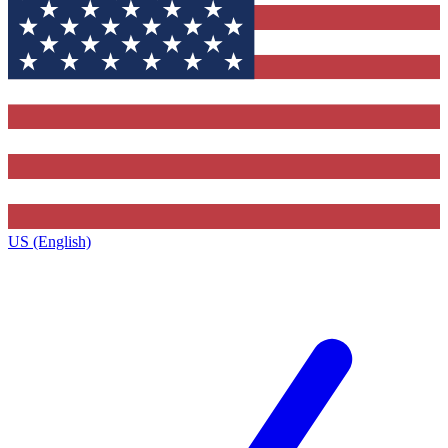
US (English)