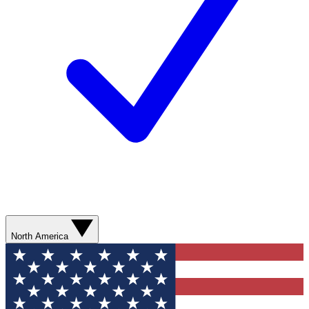
North America