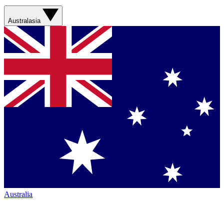
Australasia
Australia