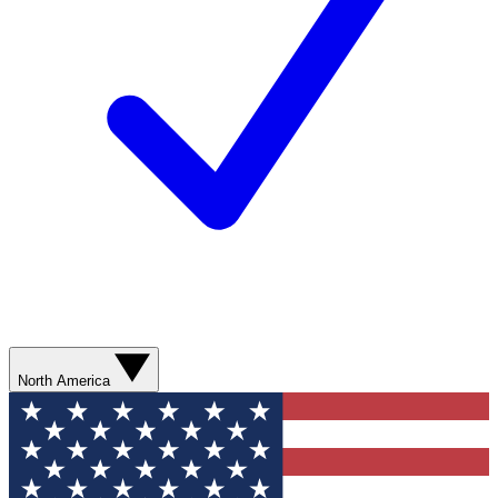
North America