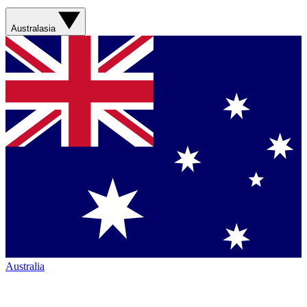
Australasia
Australia