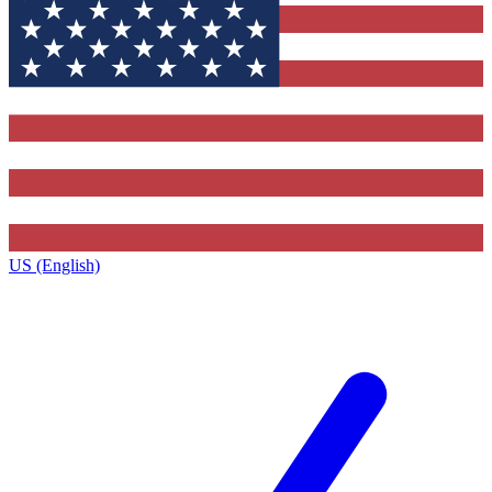
US (English)