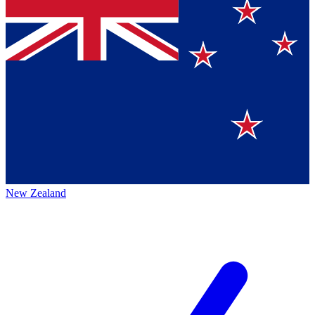
New Zealand