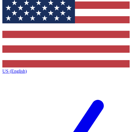
US (English)