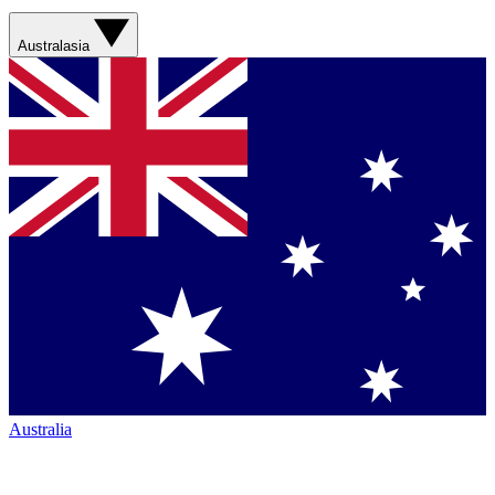
Australasia
Australia