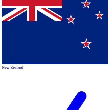
New Zealand