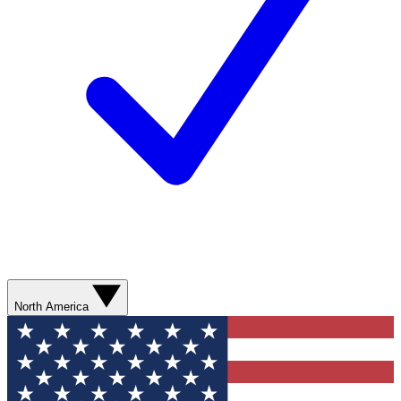
North America