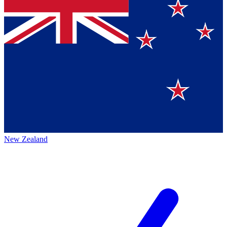
New Zealand