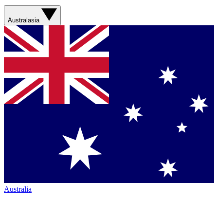
Australasia
Australia