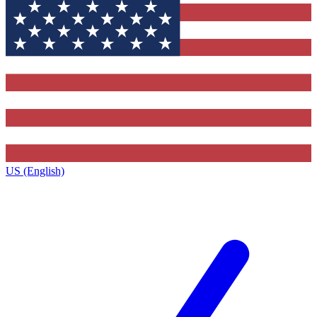
US (English)