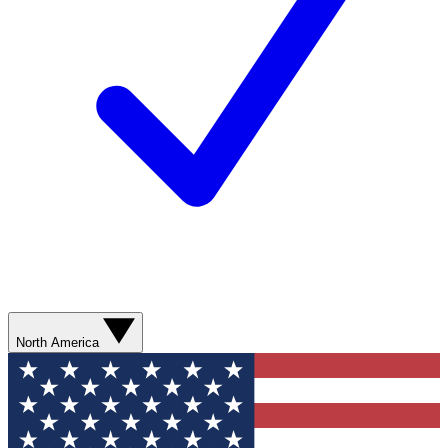
North America