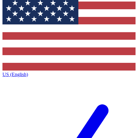
US (English)