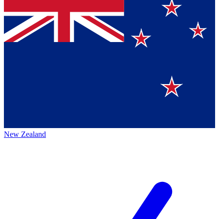
New Zealand