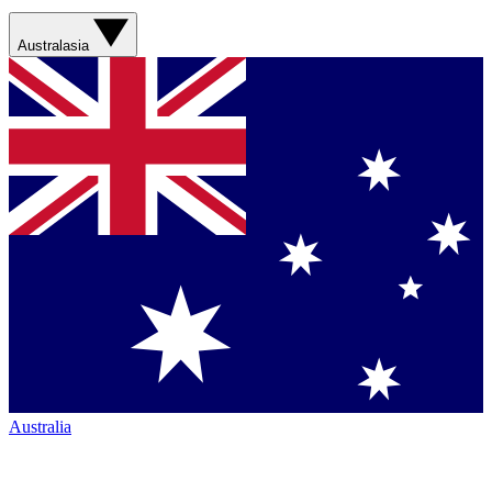
Australasia
Australia