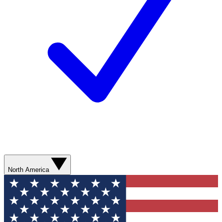
North America