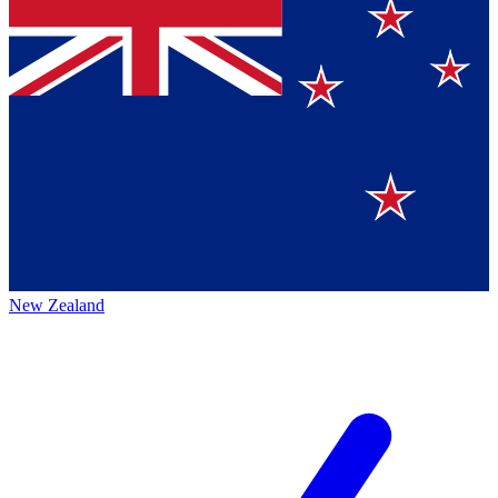
New Zealand