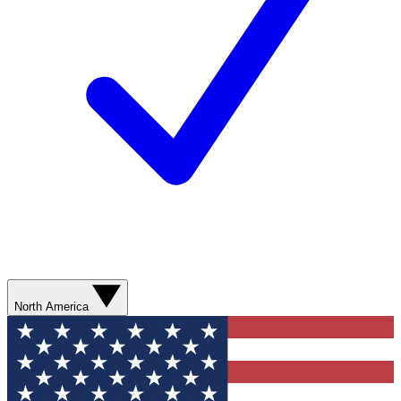
North America