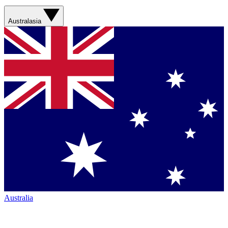
Australasia
Australia