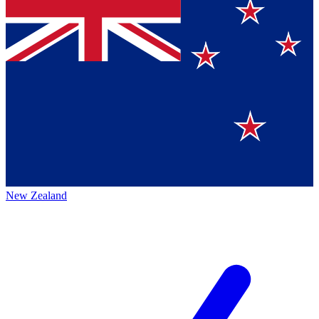
New Zealand