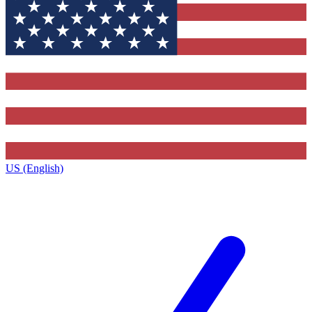
US (English)