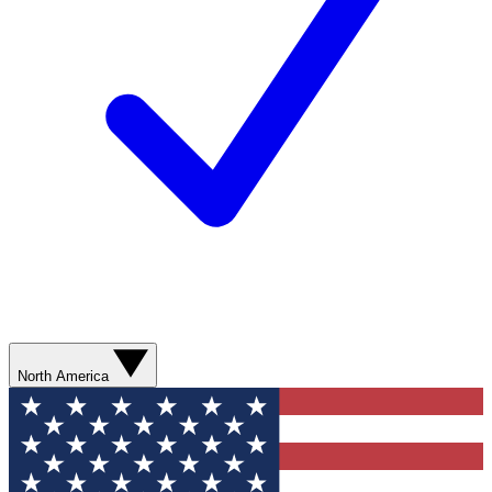
North America