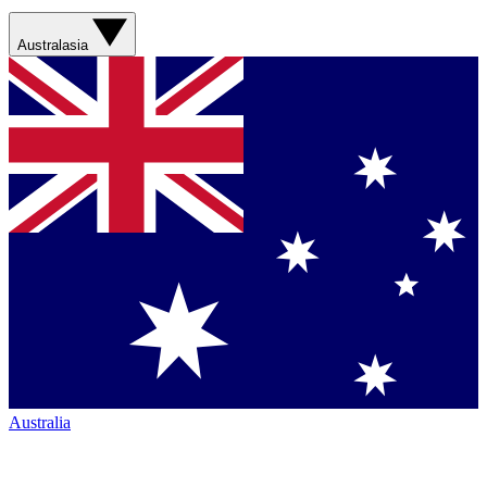
Australasia
Australia