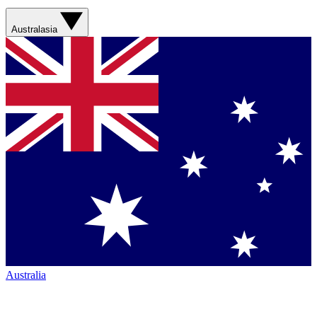
Australasia
Australia