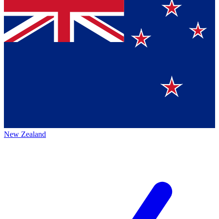
New Zealand