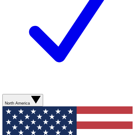
North America