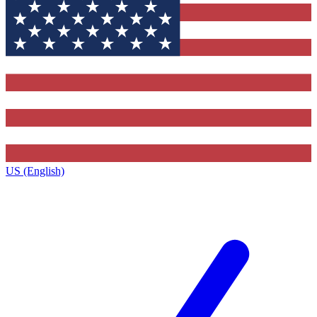
US (English)