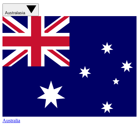
Australasia
Australia