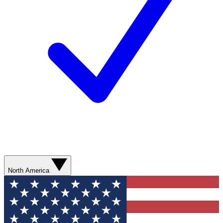
North America