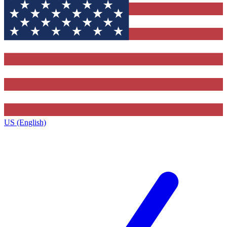
US (English)