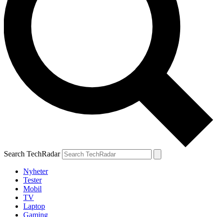
Search TechRadar
Nyheter
Tester
Mobil
TV
Laptop
Gaming