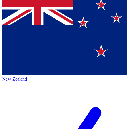
New Zealand