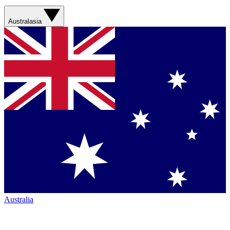
Australasia
Australia