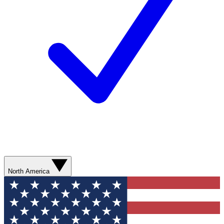
North America