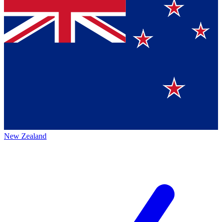
New Zealand