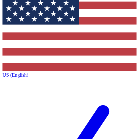
US (English)