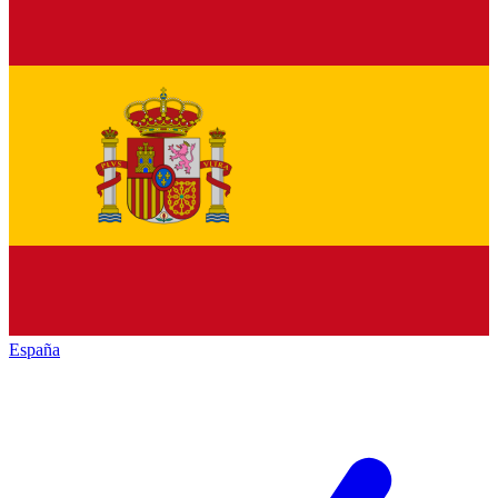
España