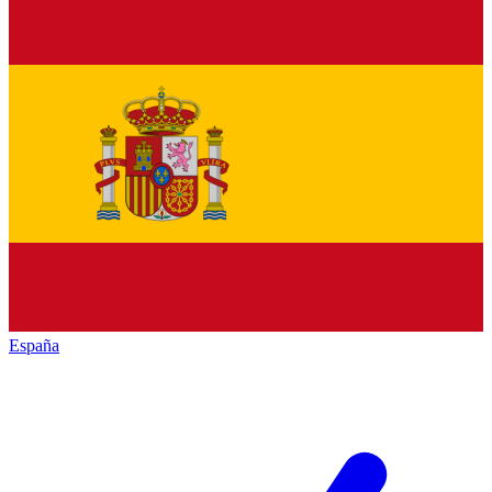
España