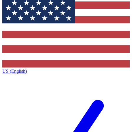
US (English)