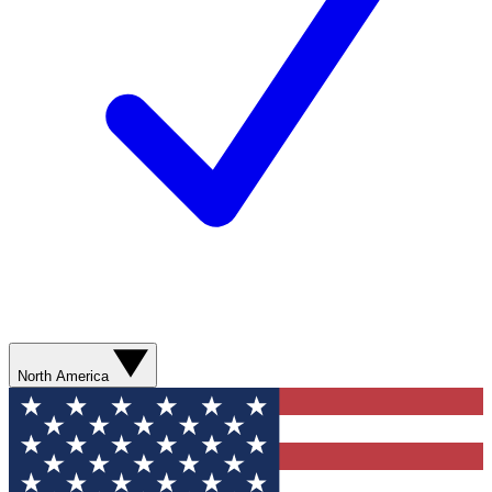
North America