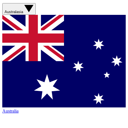
Australasia
Australia