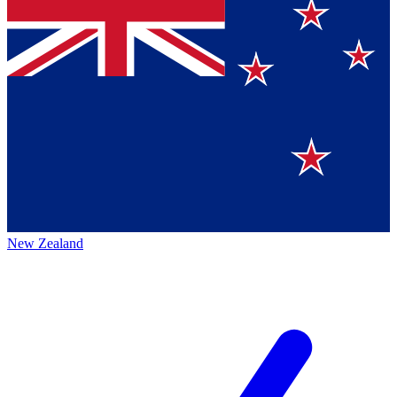
New Zealand