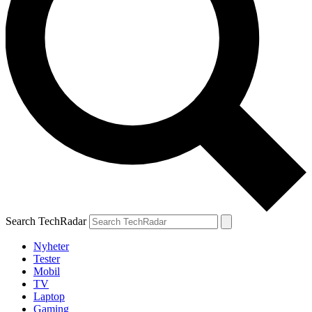
Search TechRadar
Nyheter
Tester
Mobil
TV
Laptop
Gaming