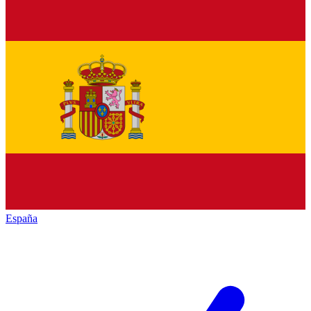
España