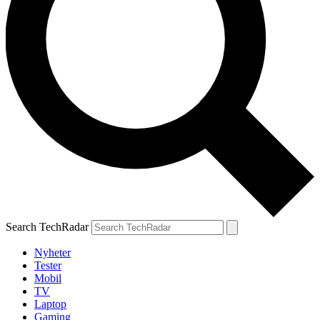
Search TechRadar
Nyheter
Tester
Mobil
TV
Laptop
Gaming