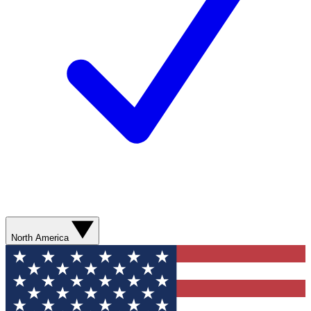
North America