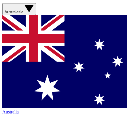
Australasia
Australia