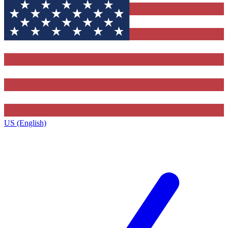
US (English)