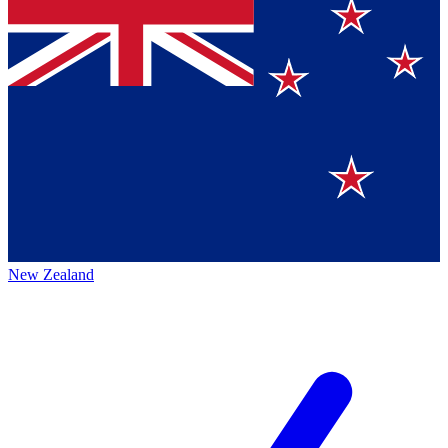
New Zealand