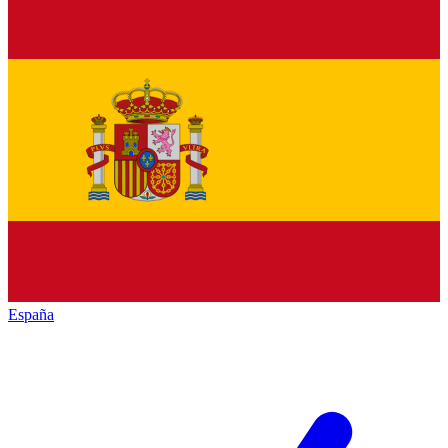
España