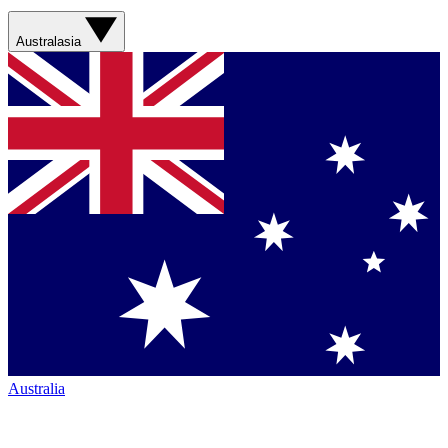
Australasia
Australia