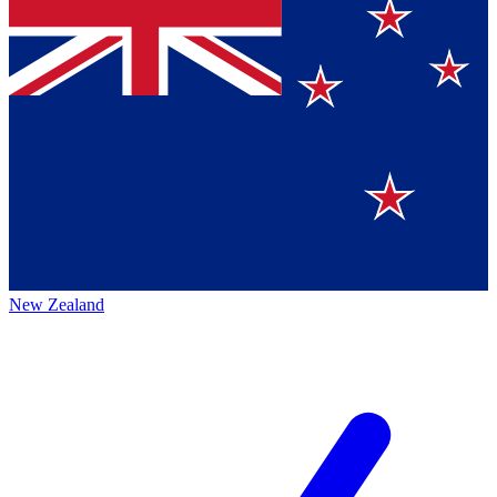
New Zealand