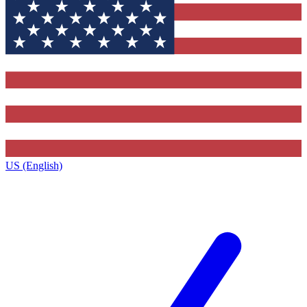
US (English)