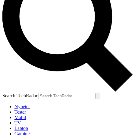
Search TechRadar
Nyheter
Tester
Mobil
TV
Laptop
Gaming