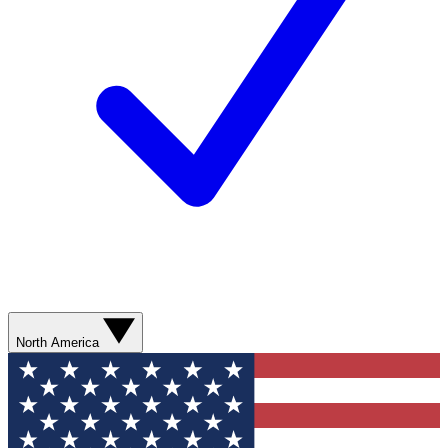
North America