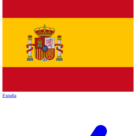
España