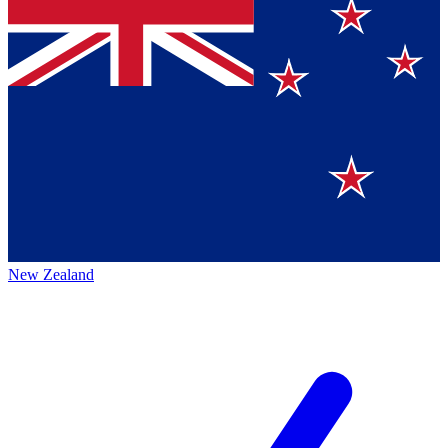
New Zealand