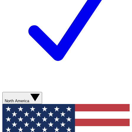
North America