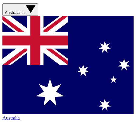
Australasia
Australia