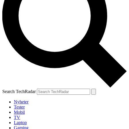
Search TechRadar
Nyheter
Tester
Mobil
TV
Laptop
Gaming