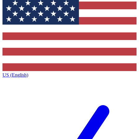
US (English)