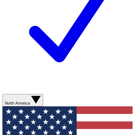
North America