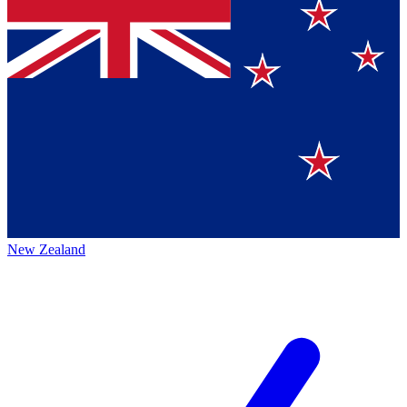
New Zealand