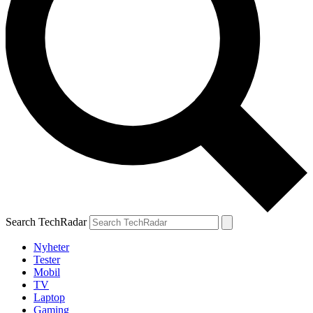
Search TechRadar
Nyheter
Tester
Mobil
TV
Laptop
Gaming