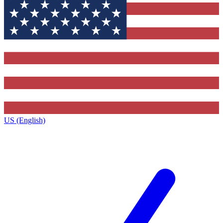
US (English)