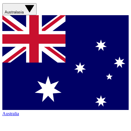
Australasia
Australia