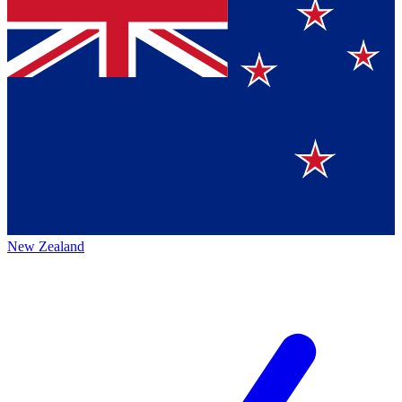
New Zealand