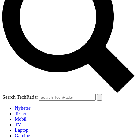
Search TechRadar
Nyheter
Tester
Mobil
TV
Laptop
Gaming