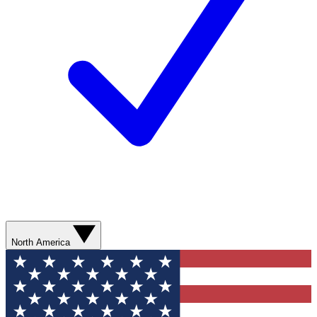
North America