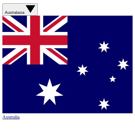
Australasia
Australia