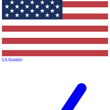
US (English)