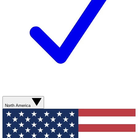
North America