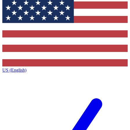
US (English)