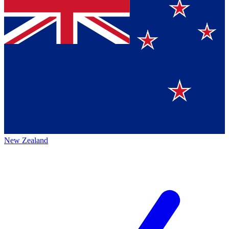
New Zealand