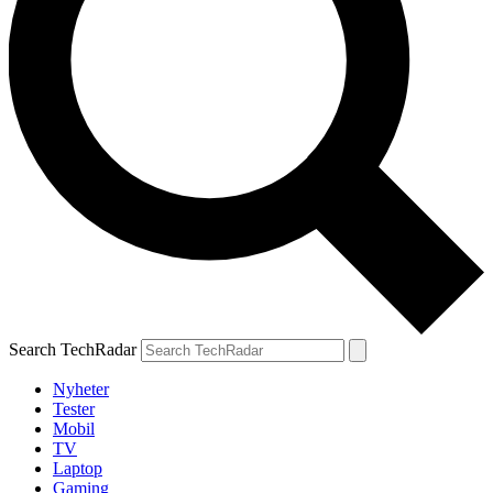
Search TechRadar
Nyheter
Tester
Mobil
TV
Laptop
Gaming