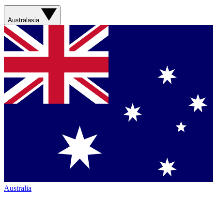
Australasia
Australia