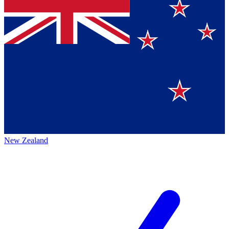
New Zealand