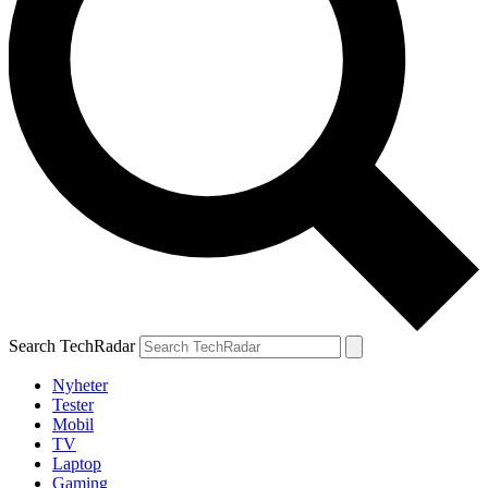
Search TechRadar
Nyheter
Tester
Mobil
TV
Laptop
Gaming