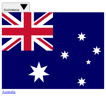
Australasia
Australia