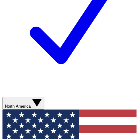
North America