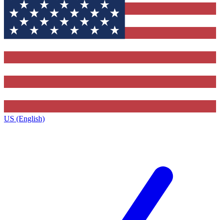
US (English)