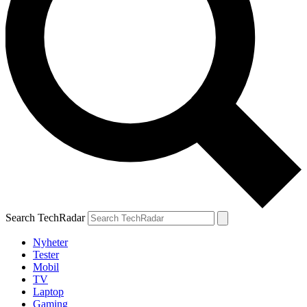
Search TechRadar
Nyheter
Tester
Mobil
TV
Laptop
Gaming