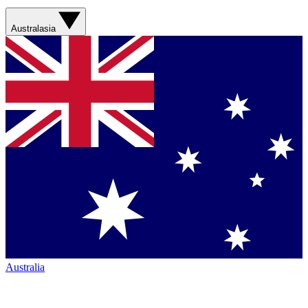
Australasia
Australia