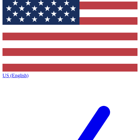
US (English)