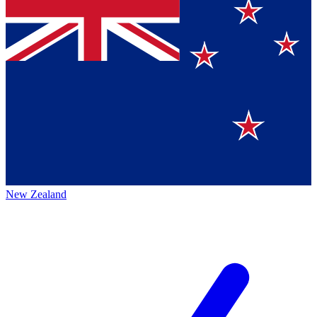
New Zealand