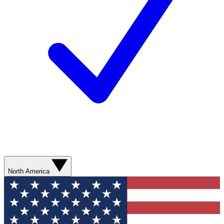
North America