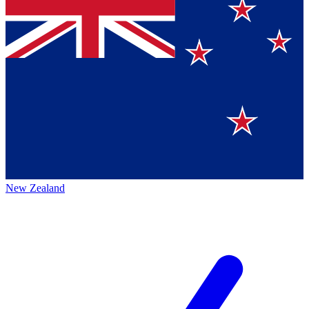
New Zealand