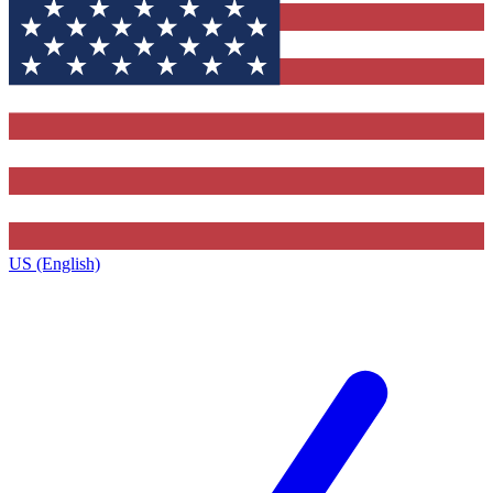
US (English)