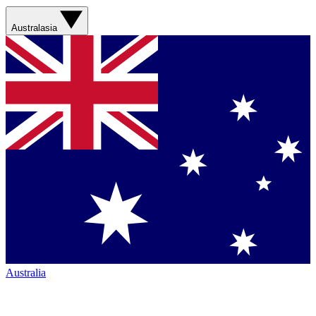
Australasia
Australia