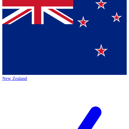
New Zealand