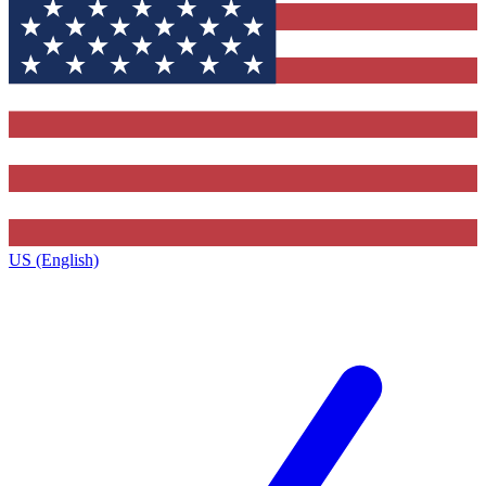
US (English)