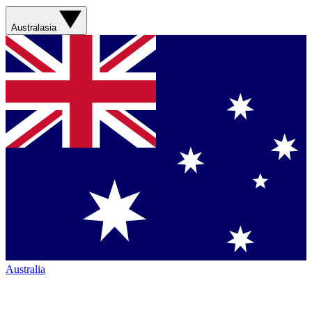
Australasia
Australia