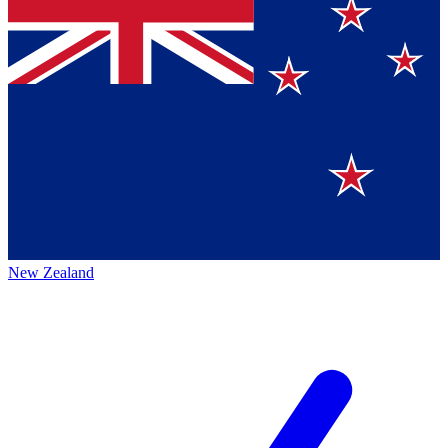
New Zealand