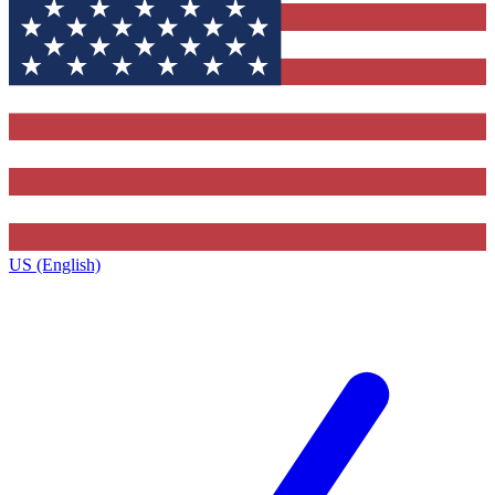
US (English)