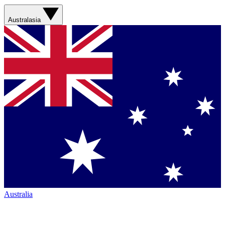
Australasia
Australia