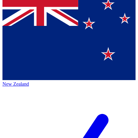
New Zealand