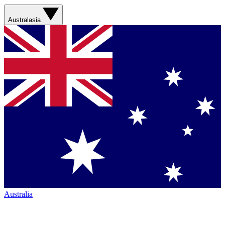
Australasia
Australia