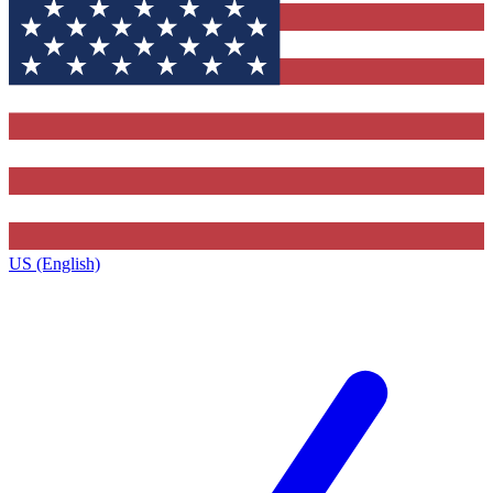
US (English)