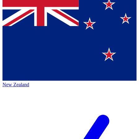
New Zealand