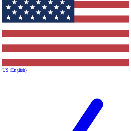
US (English)