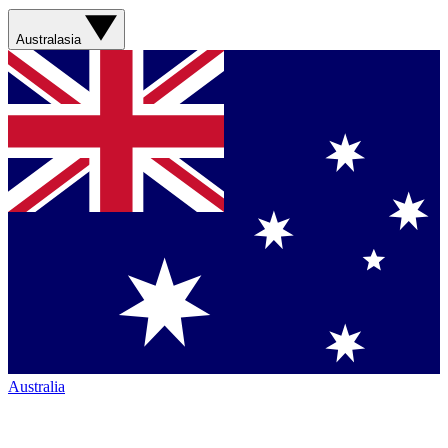
Australasia
Australia