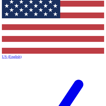
US (English)