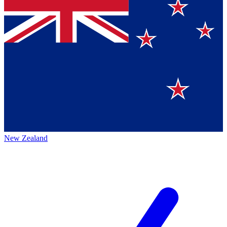
New Zealand