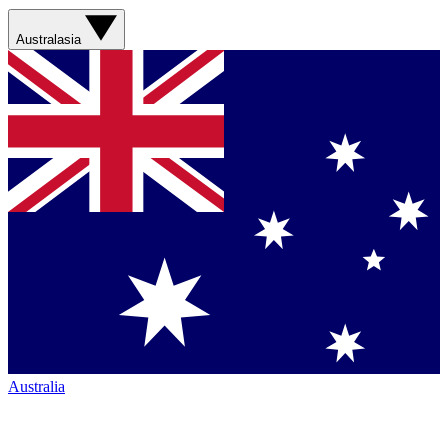
Australasia
Australia