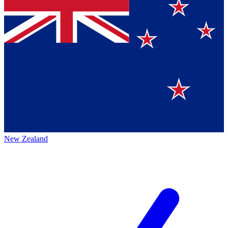
New Zealand