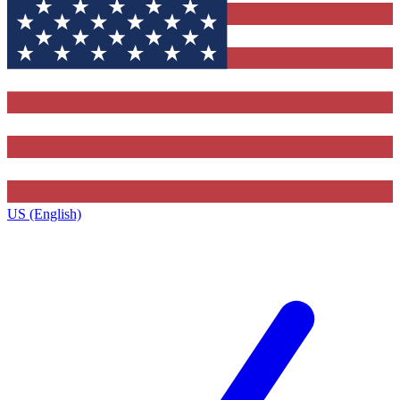
US (English)