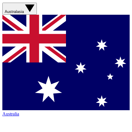
Australasia
Australia